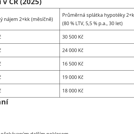
 v ČR (2025)
Průměrná splátka hypotéky 2+
ý nájem 2+kk (měsíčně)
(80 % LTV, 5,5 % p.a., 30 let)
č
30 500 Kč
č
24 000 Kč
č
16 500 Kč
č
19 000 Kč
č
18 000 Kč
ání