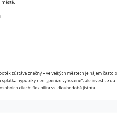
 městě.
í.
oték zůstává značný – ve velkých městech je nájem často 
 splátka hypotéky není „peníze vyhozené“, ale investice do
sobních cílech: flexibilita vs. dlouhodobá jistota.