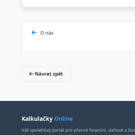
Post
O nás
navigation
Návrat zpět
Kalkulačky
Online
Váš spolehlivý portál pro přesné finanční, daňové a živ