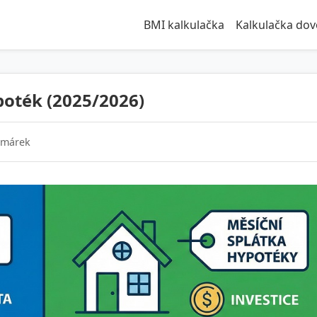
BMI kalkulačka
Kalkulačka do
poték (2025/2026)
omárek