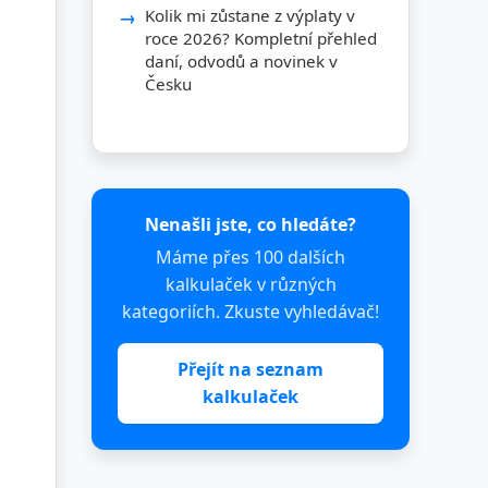
Kolik mi zůstane z výplaty v
roce 2026? Kompletní přehled
daní, odvodů a novinek v
Česku
Nenašli jste, co hledáte?
Máme přes 100 dalších
kalkulaček v různých
kategoriích. Zkuste vyhledávač!
Přejít na seznam
kalkulaček