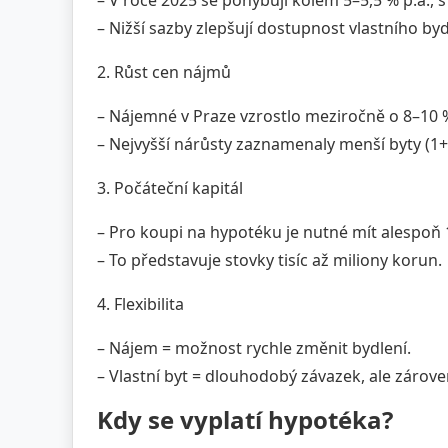
– V roce 2025 se pohybují kolem 5–5,5 % p.a.,
– Nižší sazby zlepšují dostupnost vlastního byd
2. Růst cen nájmů
– Nájemné v Praze vzrostlo meziročně o 8–10 
– Nejvyšší nárůsty zaznamenaly menší byty (1+
3. Počáteční kapitál
– Pro koupi na hypotéku je nutné mít alespoň 
– To představuje stovky tisíc až miliony korun.
4. Flexibilita
– Nájem = možnost rychle změnit bydlení.
– Vlastní byt = dlouhodobý závazek, ale zároveň
Kdy se vyplatí hypotéka?