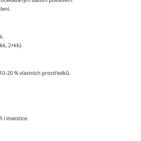
 s očekávaným dalším poklesem.
lení.
%.
kk, 2+kk).
10–20 % vlastních prostředků.
 i investice.