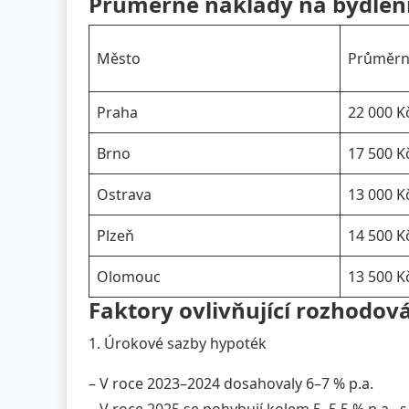
Průměrné náklady na bydlení
Město
Průměrn
Praha
22 000 K
Brno
17 500 K
Ostrava
13 000 K
Plzeň
14 500 K
Olomouc
13 500 K
Faktory ovlivňující rozhodov
1. Úrokové sazby hypoték
– V roce 2023–2024 dosahovaly 6–7 % p.a.