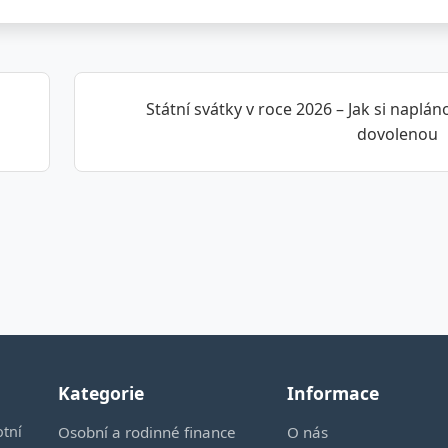
Státní svátky v roce 2026 – Jak si naplán
dovolenou
Kategorie
Informace
otní
Osobní a rodinné finance
O nás