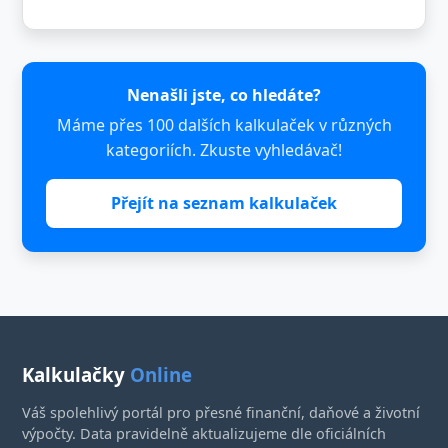
Nenašli jste, co hledáte?
Máme přes 100 dalších kalkulaček v různých
kategoriích. Zkuste vyhledávač!
Přejít na seznam kalkulaček
Kalkulačky
Online
Váš spolehlivý portál pro přesné finanční, daňové a životní
výpočty. Data pravidelně aktualizujeme dle oficiálních